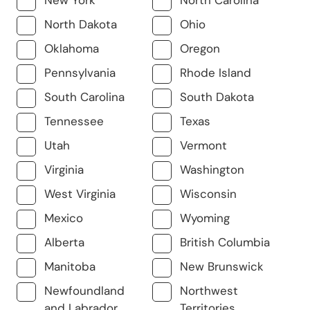
New York
North Carolina
North Dakota
Ohio
Oklahoma
Oregon
Pennsylvania
Rhode Island
South Carolina
South Dakota
Tennessee
Texas
Utah
Vermont
Virginia
Washington
West Virginia
Wisconsin
Mexico
Wyoming
Alberta
British Columbia
Manitoba
New Brunswick
Newfoundland
Northwest
and Labrador
Territories