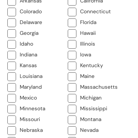
Arkansas
California
Colorado
Connecticut
Delaware
Florida
Georgia
Hawaii
Idaho
Illinois
Indiana
Iowa
Kansas
Kentucky
Louisiana
Maine
Maryland
Massachusetts
Mexico
Michigan
Minnesota
Mississippi
Missouri
Montana
Nebraska
Nevada