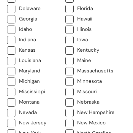
Delaware
Florida
Georgia
Hawaii
Idaho
Illinois
Indiana
Iowa
Kansas
Kentucky
Louisiana
Maine
Maryland
Massachusetts
Michigan
Minnesota
Mississippi
Missouri
Montana
Nebraska
Nevada
New Hampshire
New Jersey
New Mexico