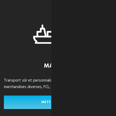
MARITIME
Transport sûr et personnalisable d'envois palettisés, de
marchandises diverses, FCL, LCL et en caisse à travers le monde.
METTRE LES VOILES