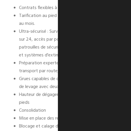
Contrats flexibles à court et à long terme
Tarification au pied carré, à l'unité, à la semaine et
au mois.
Ultra-sécurisé : Surveillance par caméra 24 heures
sur 24, accès par porte-clés, cours clôturées,
patrouilles de sécurité privées, surveillance incendie
et systèmes d'extincteurs automatiques.
Préparation experte des expéditions pour le
transport par route, mer, rail et air
Grues capables de déplacer 90 tonnes de capacité
de levage avec deux palans
Hauteur de dégagement de la charge jusqu'à 40
pieds
Consolidation
Mise en place des remorques
Blocage et calage des expéditions