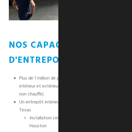
NOS CAPACITÉS
D'ENTREPOSAGE
Plus de 1 million de pieds carrés d'entreposage
intérieur et extérieur au Québec seulement (chauffé,
non chauffé)
Un entrepôt intérieur de 8 000 pieds carrés au
Texas
Installation centrale située près du port de
Houston