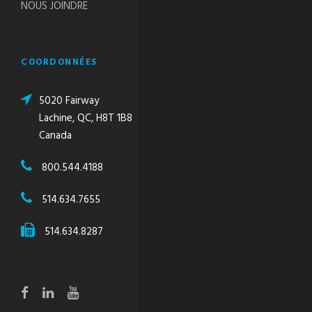
NOUS JOINDRE
COORDONNÉES
5020 Fairway
Lachine, QC, H8T 1B8
Canada
800.544.4188
514.634.7655
514.634.8287