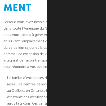
MENT
Lorsque vous avez besoin d'installations sûres et sécurisées
dans toute l'Amérique du Nord pour stocker vos produits,
nous vous aidons à gérer votre chaîne d'approvisionnement
en suivant l'emplacement des articles, leur date d'arrivée, la
durée de leur séjour et la quantité disponible. Nous agissons
comme une extension de votre propre organisation, en nous
intégrant de façon transparente à vos processus existants
pour répondre à vos besoins.
La famille d'entreprises du Groupe GTI dispose d'un
réseau de centres de logistique et d'entreposage situés
au Québec, en Ontario et au Texas, ainsi que
d'installations d'entreposage spécialisées au Canada et
aux États-Unis. Ces centres sont idéalement situés à