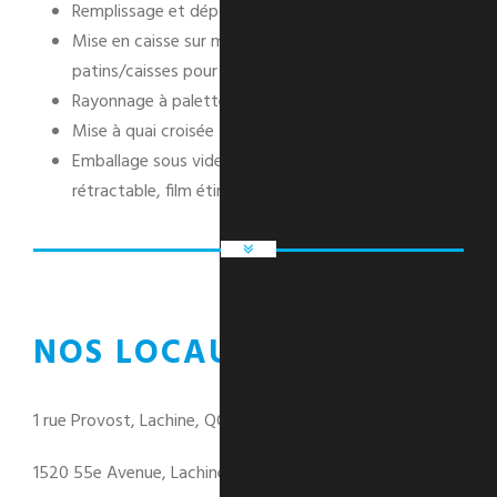
Remplissage et dépotage de conteneurs
Mise en caisse sur mesure et conception de
patins/caisses pour charges lourdes
Rayonnage à palettes
Mise à quai croisée
Emballage sous vide et conditionnement (film
rétractable, film étirable et emballage en paquet).
NOS LOCAUX
1 rue Provost, Lachine, QC
1520 55e Avenue, Lachine, QC