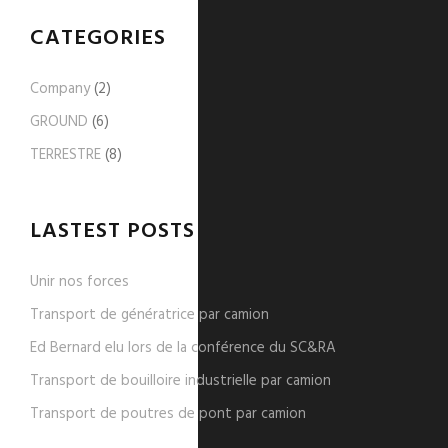
CATEGORIES
Company
(2)
GROUND
(6)
TERRESTRE
(8)
LASTEST POSTS
Unir nos forces
Transport de génératrice par camion
Ed Bernard elu lors de la conférence du SC&RA
Transport de bouilloire industrielle par camion
Transport de poutres de pont par camion