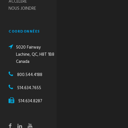
ACCÉLÉRÉ
NOUS JOINDRE
COORDONNÉES
5020 Fairway
Lachine, QC, H8T 1B8
Canada
800.544.4188
514.634.7655
514.634.8287