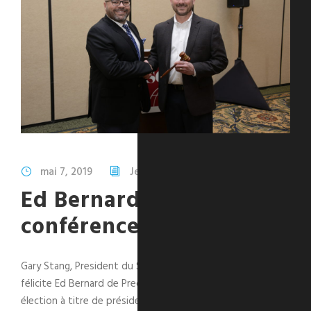
mai 7, 2019
Jean Thibaudeau
Company
Ed Bernard elu lors de la
conférence du SC&RA
Gary Stang, President du SC&RA et VP chez ATS Transport
félicite Ed Bernard de Precision Specialized pour son
élection à titre de président du conseil du groupe