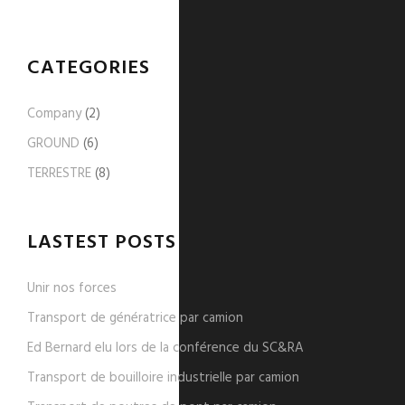
CATEGORIES
Company
(2)
GROUND
(6)
TERRESTRE
(8)
LASTEST POSTS
Unir nos forces
Transport de génératrice par camion
Ed Bernard elu lors de la conférence du SC&RA
Transport de bouilloire industrielle par camion