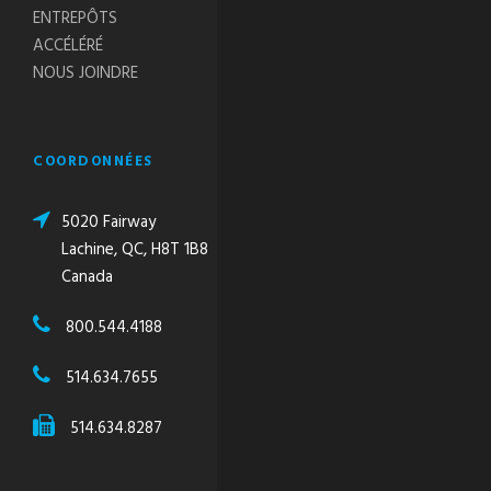
ENTREPÔTS
ACCÉLÉRÉ
NOUS JOINDRE
COORDONNÉES
5020 Fairway
Lachine, QC, H8T 1B8
Canada
800.544.4188
514.634.7655
514.634.8287